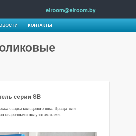
elroom@elroom.by
ОВОСТИ
КОНТАКТЫ
роликовые
ель серии SB
есса сварки кольцевого шва. Вращатели
нов сварочными полуавтоматами.