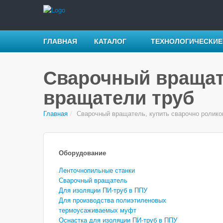
ГЛАВНАЯ
КАТАЛОГ
ТЕХНОЛОГИЧЕСКИЕ
Сварочный вращат
вращатели труб
Главная
/
Сварочный вращатель, купить сварочно ролико
Оборудование
Ленточнопильные станки
Сварочный вращатель
Для изоляции ПИ-труб в ППУ
Для производства полиэтиленовых
термоусаживаемых муфт
Оснастка для изоляции ПИ-труб в ППУ